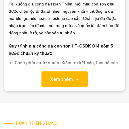
Tại xưởng gia công đá Hoàn Thiện, mỗi mẫu con sơn đều
được chọn lọc từ đá tự nhiên nguyên khối – thường là đá
marble, granite hoặc limestone cao cấp. Chất liệu đá được
nhập trực tiếp từ các mỏ trong nước và quốc tế, đảm bảo độ
đồng nhất, ít rỗ, và sắc vân tự nhiên.
Quy trình gia công đá con sơn HT-CSDK 014 gồm 5
bước chuẩn kỹ thuật:
Chọn phôi đá tự nhiên: Kiểm tra kết cấu, loại bỏ các
tạp chất và vân gãy.
Xem thêm
Cắt phôi theo kích thước chuẩn: Dùng máy cắt cầu
tự động, sai số dưới 1mm.
Tạo hình CNC 5 trục: Công nghệ hiện đại giúp tái
hiện đường cong và chi tiết uốn lượn chính xác như
bản vẽ thiết kế.
Đánh bóng và xử lý bề mặt: Tùy theo yêu cầu, có
HOAN THIEN STONE
thể hoàn thiện dạng bóng, mờ hoặc nhám để phù