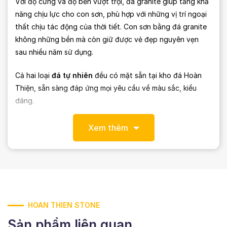
Với độ cứng và độ bền vượt trội, đá granite giúp tăng khả
năng chịu lực cho con sơn, phù hợp với những vị trí ngoại
thất chịu tác động của thời tiết. Con sơn bằng đá granite
không những bền mà còn giữ được vẻ đẹp nguyên vẹn
sau nhiều năm sử dụng.
Cả hai loại
đá tự nhiên
đều có mặt sẵn tại kho đá Hoàn
Thiện, sẵn sàng đáp ứng mọi yêu cầu về màu sắc, kiểu
dáng.
2. Thiết kế đặc trưng – Dành cho công trình cao cấp
Xem thêm
2.1. Hình dáng tân cổ điển sang trọng
Con sơn HT-CSDK002 được thiết kế với đường cong dẻo
dai, phần đầu và chân xoắn đặc trưng mang hơi hướng cổ
điển Hy Lạp – La Mã. Thiết kế này không chỉ tăng khả năng
chịu lực mà còn tạo nên sự sang trọng, quý phái cho mặt
HOAN THIEN STONE
tiền công trình.
Sản phẩm liên quan