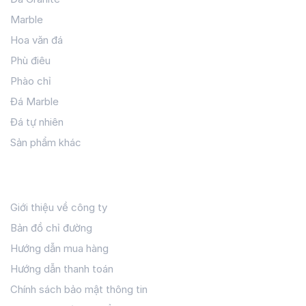
trang trí bằng
đá tự nhiên
. Với chất liệu đá marble hoặc
Marble
đá granite cao cấp, được gia công đá tinh xảo tại kho đá
Hoa văn đá
Hoàn Thiện, mẫu con sơn này mang lại sự bền bỉ, tinh tế
Phù điêu
và đẳng cấp cho bất kỳ công trình nào.
Phào chỉ
Đá Marble
Đá tự nhiên
Sản phẩm khác
Hỗ Trợ Khách Hàng
Giới thiệu về công ty
Bản đồ chỉ đường
Hướng dẫn mua hàng
Hướng dẫn thanh toán
Chính sách bảo mật thông tin