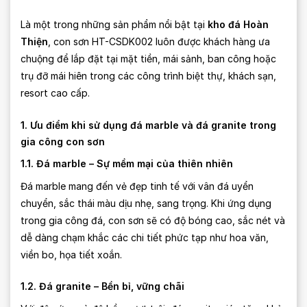
Là một trong những sản phẩm nổi bật tại
kho đá Hoàn
Thiện
, con sơn HT-CSDK002 luôn được khách hàng ưa
chuộng để lắp đặt tại mặt tiền, mái sảnh, ban công hoặc
trụ đỡ mái hiên trong các công trình biệt thự, khách sạn,
resort cao cấp.
1. Ưu điểm khi sử dụng đá marble và đá granite trong
gia công con sơn
1.1. Đá marble – Sự mềm mại của thiên nhiên
Đá marble mang đến vẻ đẹp tinh tế với vân đá uyển
chuyển, sắc thái màu dịu nhẹ, sang trọng. Khi ứng dụng
trong gia công đá, con sơn sẽ có độ bóng cao, sắc nét và
dễ dàng chạm khắc các chi tiết phức tạp như hoa văn,
viền bo, họa tiết xoắn.
1.2. Đá granite – Bền bỉ, vững chãi