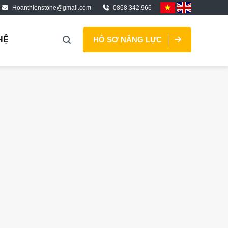
Hoanthienstone@gmail.com
0868.342.966
HỆ
HỒ SƠ NĂNG LỰC