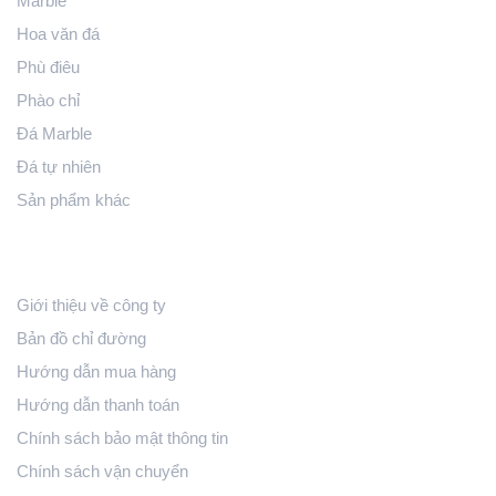
Marble
Nếu bạn đang tìm kiếm mẫu con sơn cao cấp để hoàn thiện
công trình, hãy đến ngay kho đá tự nhiên của Hoàn Thiện
Hoa văn đá
Stone để tham quan và nhận báo giá chi tiết.
Phù điêu
Phào chỉ
Đá Marble
Đá tự nhiên
Sản phẩm khác
Hỗ Trợ Khách Hàng
Giới thiệu về công ty
Bản đồ chỉ đường
Hướng dẫn mua hàng
Hướng dẫn thanh toán
Chính sách bảo mật thông tin
Chính sách vận chuyển