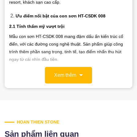
resort, khách sạn cao cấp.
Ưu điểm nổi bật của con sơn HT-CSDK 008
2.1 Tính thẩm mỹ vượt trội
Mẫu con sơn HT-CSDK 008 mang đậm dấu ấn kiến trúc cổ
điển, với các đường cong nghệ thuật. Sản phẩm giúp công
trình thêm phần sang trọng, tinh tế, tạo điểm nhấn thu hút
ngay từ cái nhìn đầu tiên.
2.2 Độ bền chắc của đá tự nhiên
Xem thêm
Được chế tác từ đá nguyên khối, sản phẩm có khả năng chịu
lực cao, chống mài mòn, chống thấm nước tốt, đảm bảo độ
bền vững theo thời gian.
2.3 Gia công chuẩn xác tại xưởng Hoàn Thiện Stone
HOAN THIEN STONE
Nhờ công nghệ CNC kết hợp tay nghề thợ thủ công, từng chi
tiết nhỏ trên mẫu con sơn đều được hoàn thiện tỉ mỉ, mang
Sản phẩm liên quan