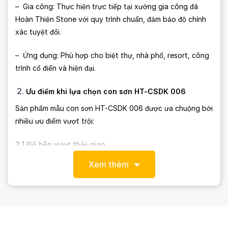
– Gia công: Thực hiện trực tiếp tại xưởng gia công đá
Hoàn Thiện Stone với quy trình chuẩn, đảm bảo độ chính
xác tuyệt đối.
– Ứng dụng: Phù hợp cho biệt thự, nhà phố, resort, công
trình cổ điển và hiện đại.
Ưu điểm khi lựa chọn con sơn HT-CSDK 006
Sản phẩm mẫu con sơn HT-CSDK 006 được ưa chuộng bởi
nhiều ưu điểm vượt trội:
2.1 Độ bền vượt thời gian
Được sản xuất từ đá tự nhiên nguyên khối, con sơn HT-
Xem thêm
CSDK 006 có khả năng chịu lực cao, chống thấm nước,
chống mài mòn, đảm bảo tuổi thọ hàng chục năm mà
không lo xuống cấp.
2.2 Tính thẩm mỹ tinh tế