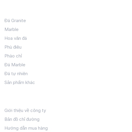
trúc.
Sản phẩm
Nếu bạn đang tìm kiếm mẫu con sơn phù hợp cho biệt thự,
Đá Granite
nhà phố hay công trình cao cấp, hãy liên hệ ngay Hoàn
Marble
Thiện Stone để tham quan trực tiếp kho đá hoàn thiện và
Hoa văn đá
nhận tư vấn chi tiết.
Phù điêu
Phào chỉ
Đá Marble
Đá tự nhiên
Sản phẩm khác
Hỗ Trợ Khách Hàng
Giới thiệu về công ty
Bản đồ chỉ đường
Hướng dẫn mua hàng