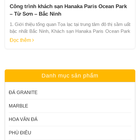
Công trình khách sạn Hanaka Paris Ocean Park
– Từ Sơn – Bắc Ninh
1. Giới thiệu tổng quan Tọa lạc tại trung tâm đô thị sầm uất
bậc nhất Bắc Ninh, Khách sạn Hanaka Paris Ocean Park
Từ Sơn là biểu tượng kiến trúc tân cổ điển hoàng gia đầy
Đọc thêm
tráng lệ. Để hiện thực hóa không gian sự kiện, hội nghị và
phòng nghỉ mang tầm vóc […]
Danh mục sản phẩm
ĐÁ GRANITE
MARBLE
HOA VĂN ĐÁ
PHÙ ĐIÊU