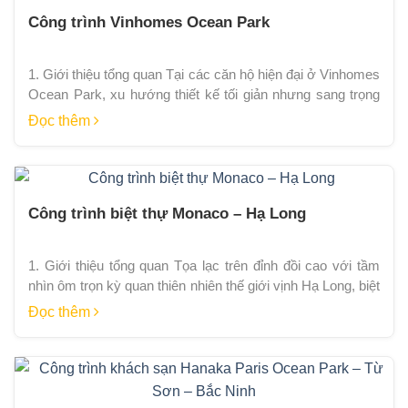
Công trình Vinhomes Ocean Park
1. Giới thiệu tổng quan Tại các căn hộ hiện đại ở Vinhomes
Ocean Park, xu hướng thiết kế tối giản nhưng sang trọng
đang ngày càng được ưa chuộng. Không cần quá nhiều chi
Đọc thêm
tiết cầu kỳ, chỉ với sự kết hợp hài hòa giữa hệ tủ bếp hiện
đại và đá tự nhiên […]
Công trình biệt thự Monaco – Hạ Long
1. Giới thiệu tổng quan Tọa lạc trên đỉnh đồi cao với tầm
nhìn ôm trọn kỳ quan thiên nhiên thế giới vịnh Hạ Long, biệt
thự thuộc quần thể Monaco Hạ Long là biểu tượng của
Đọc thêm
không gian sống xa hoa và thượng lưu. Định vị theo phong
cách kiến trúc châu Âu tráng […]