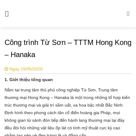
Skip
to
content
Công trình Từ Sơn – TTTM Hong Kong
– Hanaka
Ngày 19/05/2026
1. Giới thiệu tổng quan
Nằm tại trung tâm thủ phủ công nghiệp Từ Sơn, Trung tâm
thương mại Hong Kong – Hanaka là một trong những tổ hợp kiến
trúc thương mại và giải trí sầm uất, xa hoa bậc nhất Bắc Ninh.
Định hình theo phong cách tân cổ điển hoàng gia Pháp, mọi
không gian từ sảnh đón tiếp đến hành lang thương mại tại đây
đều đòi hỏi những vật liệu ốp lát có tính mỹ thuật cực kỳ cao
nhằm tạo nên vẻ đẹp tráng lệ và đẳng cấp.