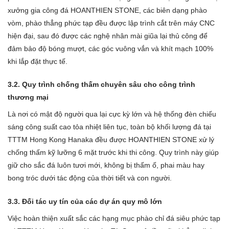
xưởng gia công đá HOANTHIEN STONE, các biên dạng phào
vòm, phào thẳng phức tạp đều được lập trình cắt trên máy CNC
hiện đại, sau đó được các nghệ nhân mài giũa lại thủ công để
đảm bảo độ bóng mượt, các góc vuông vắn và khít mạch 100%
khi lắp đặt thực tế.
3.2. Quy trình chống thấm chuyên sâu cho công trình
thương mại
Là nơi có mật độ người qua lại cực kỳ lớn và hệ thống đèn chiếu
sáng công suất cao tỏa nhiệt liên tục, toàn bộ khối lượng đá tại
TTTM Hong Kong Hanaka đều được HOANTHIEN STONE xử lý
chống thấm kỹ lưỡng 6 mặt trước khi thi công. Quy trình này giúp
giữ cho sắc đá luôn tươi mới, không bị thấm ố, phai màu hay
bong tróc dưới tác động của thời tiết và con người.
3.3. Đối tác uy tín của các dự án quy mô lớn
Việc hoàn thiện xuất sắc các hạng mục phào chỉ đá siêu phức tạp