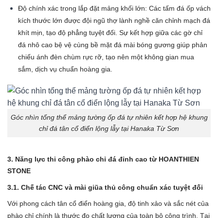
Độ chính xác trong lắp đặt mảng khối lớn: Các tấm đá ốp vách
kích thước lớn được đội ngũ thợ lành nghề căn chỉnh mạch đá
khít mịn, tạo độ phẳng tuyệt đối. Sự kết hợp giữa các gờ chỉ
đá nhô cao bệ vệ cùng bề mặt đá mài bóng gương giúp phản
chiếu ánh đèn chùm rực rỡ, tạo nên một không gian mua
sắm, dịch vụ chuẩn hoàng gia.
Góc nhìn tổng thể mảng tường ốp đá tự nhiên kết hợp hệ khung
chỉ đá tân cổ điển lộng lẫy tại Hanaka Từ Sơn
3. Năng lực thi công phào chỉ đá đỉnh cao từ HOANTHIEN
STONE
3.1. Chế tác CNC và mài giũa thủ công chuẩn xác tuyệt đối
Với phong cách tân cổ điển hoàng gia, độ tinh xảo và sắc nét của
phào chỉ chính là thước đo chất lượng của toàn bộ công trình. Tại