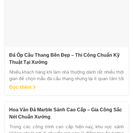
Đá Ốp Cầu Thang Bền Đẹp – Thi Công Chuẩn Kỹ
Thuật Tại Xưởng
Nhiều khách hàng khi làm nhà thường dành rất nhiều thời
gian để chọn mẫu đá cầu thang nhưng lại ít quan tâm tới
kỹ thuật gia công và thi công thực tế. Đây cũng là lý do
Đọc thêm
nhiều công trình sau khoảng 1 – 2 năm sử dụng bắt đầu
xuất hiện tình trạng: […]
Hoa Văn Đá Marble Sảnh Cao Cấp – Gia Công Sắc
Nét Chuẩn Xưởng
Trong các công trình cao cấp hiện nay, khu vực sảnh