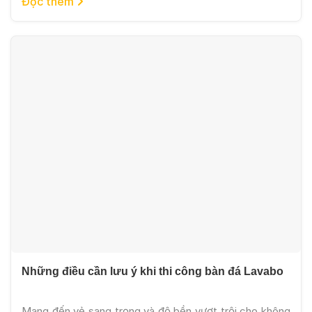
Đọc thêm
Trong đó, phù điêu đá cho công trình resort cao cấp
đang trở thành xu hướng được nhiều chủ […]
Những điều cần lưu ý khi thi công bàn đá Lavabo
Mang đến vẻ sang trọng và độ bền vượt trội cho không