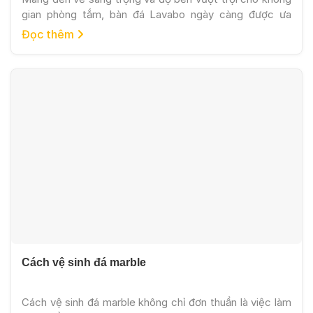
gian phòng tắm, bàn đá Lavabo ngày càng được ưa
chuộng trong các công trình hiện đại. Đặc biệt với
Đọc thêm
những mẫu đá tông be sáng tự nhiên như hình minh họa,
sản phẩm tạo cảm giác nhẹ nhàng, tinh tế nhưng vẫn
[…]
Cách vệ sinh đá marble
Cách vệ sinh đá marble không chỉ đơn thuần là việc làm