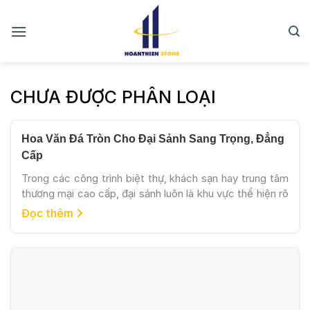
Skip
to
content
CHƯA ĐƯỢC PHÂN LOẠI
Hoa Văn Đá Tròn Cho Đại Sảnh Sang Trọng, Đẳng
Cấp
Trong các công trình biệt thự, khách sạn hay trung tâm
thương mại cao cấp, đại sảnh luôn là khu vực thể hiện rõ
nhất đẳng cấp và phong cách thiết kế của toàn bộ công
Đọc thêm
trình. Đây không chỉ là nơi đón tiếp mà còn là điểm tạo
ấn tượng đầu tiên với khách […]