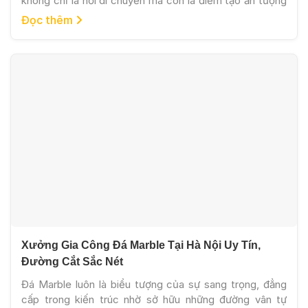
không chỉ là nơi di chuyển mà còn là điểm tạo ấn tượng
đầu tiên cho toàn bộ không gian. Chính vì vậy, nhiều biệt
Đọc thêm
thự, khách sạn, showroom hay nhà phố luxury lựa chọn
hoa văn marble để tăng tính thẩm mỹ và […]
Xưởng Gia Công Đá Marble Tại Hà Nội Uy Tín,
Đường Cắt Sắc Nét
Đá Marble luôn là biểu tượng của sự sang trọng, đẳng
cấp trong kiến trúc nhờ sở hữu những đường vân tự