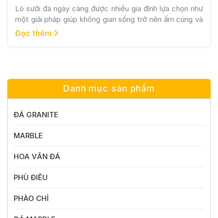
Lò sưởi đá ngày càng được nhiều gia đình lựa chọn như
một giải pháp giúp không gian sống trở nên ấm cúng và
sang trọng hơn. Trong thiết kế nội thất hiện đại, lò sưởi
Đọc thêm
không chỉ có chức năng sưởi ấm mà còn đóng vai trò
như một điểm nhấn trang trí nổi […]
Danh mục sản phẩm
ĐÁ GRANITE
MARBLE
HOA VĂN ĐÁ
PHÙ ĐIÊU
PHÀO CHỈ