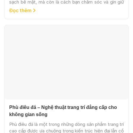
sạch bề mặt, mà còn là cách bạn chăm sóc và gìn giữ
giá trị thẩm mỹ cho toàn bộ không gian sống. Những
Đọc thêm
tấm phù điêu đá marble với đường nét chạm khắc tinh
xảo từ lâu đã trở thành điểm nhấn […]
Phù điêu đá – Nghệ thuật trang trí đẳng cấp cho
không gian sống
Phù điêu đá là một trong những dòng sản phẩm trang trí
cao cấp được ưa chuộng trong kiến trúc hiện đại lẫn cổ