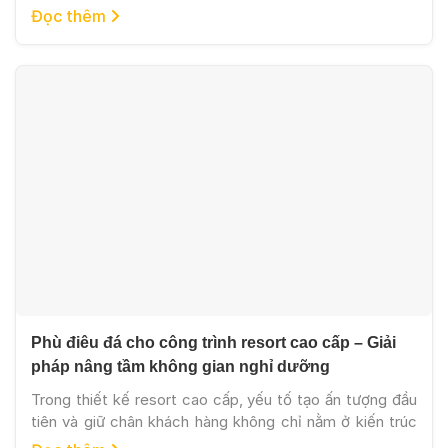
nhiên độc bản và màu sắc tinh tế. Tuy nhiên, do đặc tính
Đọc thêm
tự nhiên có độ xốp và giòn hơn đá Granite, việc gia công
đá marble đòi hỏi máy móc hiện […]
Phù điêu đá cho công trình resort cao cấp – Giải
pháp nâng tầm không gian nghỉ dưỡng
Trong thiết kế resort cao cấp, yếu tố tạo ấn tượng đầu
tiên và giữ chân khách hàng không chỉ nằm ở kiến trúc
tổng thể mà còn ở những chi tiết trang trí tinh xảo.