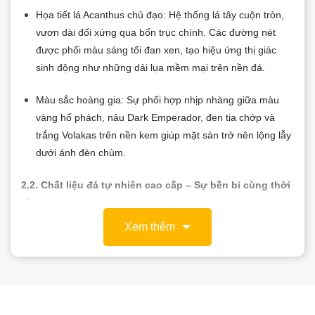
Họa tiết lá Acanthus chủ đạo: Hệ thống lá tây cuộn tròn,
vươn dài đối xứng qua bốn trục chính. Các đường nét
được phối màu sáng tối đan xen, tạo hiệu ứng thị giác
sinh động như những dải lụa mềm mại trên nền đá.
Màu sắc hoàng gia: Sự phối hợp nhịp nhàng giữa màu
vàng hổ phách, nâu Dark Emperador, đen tia chớp và
trắng Volakas trên nền kem giúp mặt sàn trở nên lộng lẫy
dưới ánh đèn chùm.
2.2. Chất liệu đá tự nhiên cao cấp – Sự bền bỉ cùng thời
gian
Mẫu HT-HVT024 sử dụng các dòng đá cẩm thạch Marble
Xem thêm
nhập khẩu thượng hạng:
Crema Marfil: Tạo lớp nền kem sáng mịn màng, giúp tổng
thể không gian trở nên ấm cúng và rộng rãi hơn.