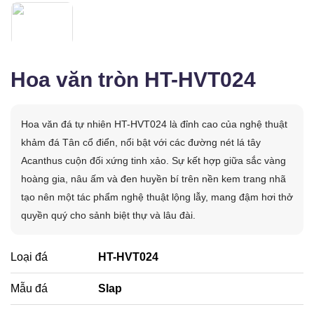
Hoa văn tròn HT-HVT024
Hoa văn đá tự nhiên HT-HVT024 là đỉnh cao của nghệ thuật
khảm đá Tân cổ điển, nổi bật với các đường nét lá tây
Acanthus cuộn đối xứng tinh xảo. Sự kết hợp giữa sắc vàng
hoàng gia, nâu ấm và đen huyền bí trên nền kem trang nhã
tạo nên một tác phẩm nghệ thuật lộng lẫy, mang đậm hơi thở
quyền quý cho sảnh biệt thự và lâu đài.
Loại đá
HT-HVT024
Mẫu đá
Slap