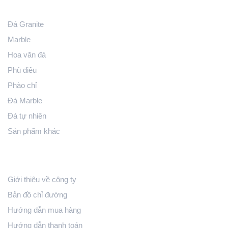
Sản phẩm
lắp đặt và độ bóng của sản phẩm.
Đá Granite
5. Báo giá và đặt hàng mẫu hoa văn tròn HT-HVT024
Marble
Do tính chất phức tạp của họa tiết và sự đa dạng về chủng
Hoa văn đá
loại đá phối, giá của HT-HVT024 được tính toán dựa trên:
Phù điêu
Kích thước yêu cầu: Phổ biến từ 1.2m đến 3.5m hoặc
Phào chỉ
theo diện tích thực tế của công trình.
Đá Marble
Đá tự nhiên
Lựa chọn chất liệu đá: Khách hàng có thể thay đổi các
tông màu đá để phù hợp nhất với phong thủy và bản thiết
Sản phẩm khác
kế.
Hỗ Trợ Khách Hàng
Vị trí và địa hình thi công: Bao gồm vận chuyển và lắp đặt
Giới thiệu về công ty
hoàn thiện.
Bản đồ chỉ đường
Quý khách vui lòng liên hệ trực tiếp với Hoàn Thiện Stone để
Hướng dẫn mua hàng
nhận được bản vẽ kỹ thuật và báo giá cạnh tranh nhất.
Hướng dẫn thanh toán