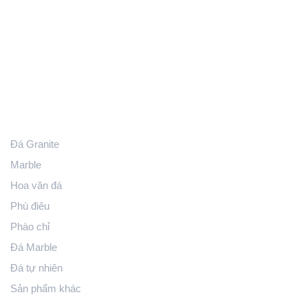
Nhà máy sản xuất
Cụm khu công nghiệp Kim bài, Thanh Oai, Tp. Hà Nội
024.6681.8925 - 024.6260.2277
hoanthienstone@gmail.com
Sản phẩm
Đá Granite
Marble
Hoa văn đá
Phù điêu
Phào chỉ
Đá Marble
Đá tự nhiên
Sản phẩm khác