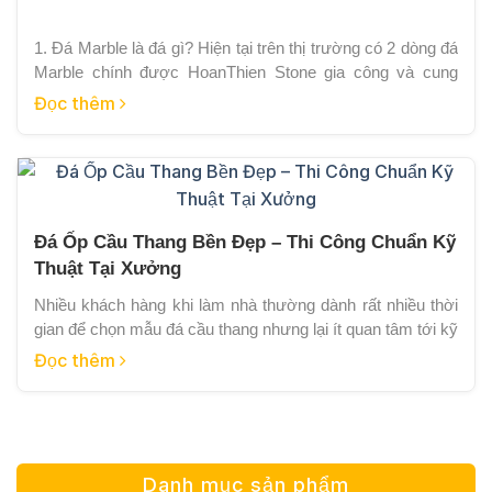
1. Đá Marble là đá gì? Hiện tại trên thị trường có 2 dòng đá
Marble chính được HoanThien Stone gia công và cung
cấp: Đá Marble tự nhiên: Là loại đá tự nhiên có cấu tạo
Đọc thêm
không phân phiến với thành phần chủ yếu là Canxit. Loại
đá này được khai thác trực tiếp […]
Đá Ốp Cầu Thang Bền Đẹp – Thi Công Chuẩn Kỹ
Thuật Tại Xưởng
Nhiều khách hàng khi làm nhà thường dành rất nhiều thời
gian để chọn mẫu đá cầu thang nhưng lại ít quan tâm tới kỹ
thuật gia công và thi công thực tế. Đây cũng là lý do nhiều
Đọc thêm
công trình sau khoảng 1 – 2 năm sử dụng bắt đầu xuất
hiện tình trạng: […]
Danh mục sản phẩm