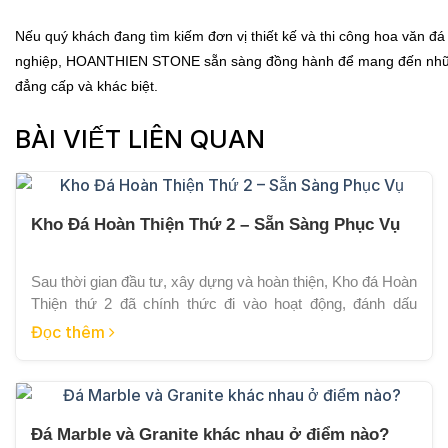
Nếu quý khách đang tìm kiếm đơn vị thiết kế và thi công hoa văn đ
nghiệp, HOANTHIEN STONE sẵn sàng đồng hành để mang đến nhữn
đẳng cấp và khác biệt.
BÀI VIẾT LIÊN QUAN
Kho Đá Hoàn Thiện Thứ 2 – Sẵn Sàng Phục Vụ
Sau thời gian đầu tư, xây dựng và hoàn thiện, Kho đá Hoàn
Thiện thứ 2 đã chính thức đi vào hoạt động, đánh dấu
bước phát triển mới trong hành trình mở rộng quy mô của
Đọc thêm
HOANTHIEN STONE. Việc đưa kho đá vào vận hành
không chỉ giúp gia tăng năng lực lưu trữ […]
Đá Marble và Granite khác nhau ở điểm nào?