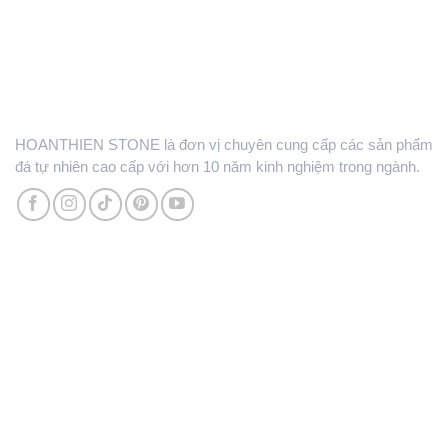
HOANTHIEN STONE là đơn vị chuyên cung cấp các sản phẩm
đá tự nhiên cao cấp với hơn 10 năm kinh nghiệm trong ngành.
Liên Hệ
Tổng kho đá
Km03, đường Phan Trọng Tuệ, xã Đại Thanh, TP. Hà Nội
0868.343.966 - 0986.499.961
0364.903.988 - 0966.640.550