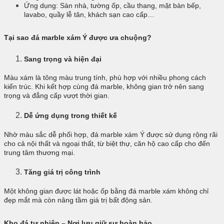
Ứng dụng: Sàn nhà, tường ốp, cầu thang, mặt bàn bếp,
lavabo, quầy lễ tân, khách sạn cao cấp…
Tại sao đá marble xám Ý được ưa chuộng?
Sang trọng và hiện đại
Màu xám là tông màu trung tính, phù hợp với nhiều phong cách
kiến trúc. Khi kết hợp cùng đá marble, không gian trở nên sang
trọng và đẳng cấp vượt thời gian.
Dễ ứng dụng trong thiết kế
Nhờ màu sắc dễ phối hợp, đá marble xám Ý được sử dụng rộng rãi
cho cả nội thất và ngoại thất, từ biệt thự, căn hộ cao cấp cho đến
trung tâm thương mại.
Tăng giá trị công trình
Một không gian được lát hoặc ốp bằng đá marble xám không chỉ
đẹp mắt mà còn nâng tầm giá trị bất động sản.
Kho đá tự nhiên – Nơi lưu giữ sự hoàn hảo