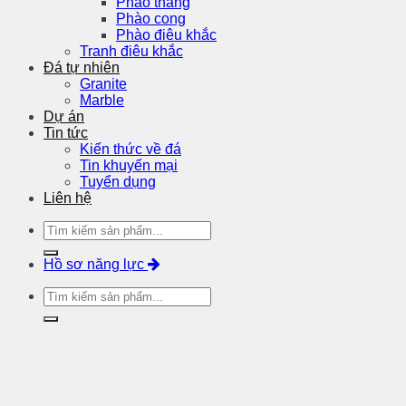
Phào thẳng
Phào cong
Phào điêu khắc
Tranh điêu khắc
Đá tự nhiên
Granite
Marble
Dự án
Tin tức
Kiến thức về đá
Tin khuyến mại
Tuyển dụng
Liên hệ
Hồ sơ năng lực