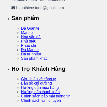
hoanthienstone@gmail.com
Sản phẩm
Đá Granite
Marble
Hoa văn đá
Phù điêu
Phào chỉ
Đá Marble
Đá tự nhiên
Sản phẩm khác
Hỗ Trợ Khách Hàng
Giới thiệu về công ty
Bản đồ chỉ đường
Hướng dẫn mua hàng
Hướng dẫn thanh toán
Chính sách bảo mật thông tin
Chính sách vận chuyển