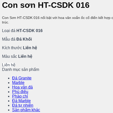
Con sơn HT-CSDK 016
Con Sơn HT-CSDK 016 nổi bật với hoa văn xoắn ốc cổ điển kết hợp cá
trúc.
Loại đá
HT-CSDK 016
Mẫu đá
Đá Khối
Kích thước
Liên hệ
Màu sắc
Liên hệ
Liên hệ
Danh mục sản phẩm
Đá Granite
Marble
Hoa văn đá
Phù điêu
Phào chỉ
Đá Marble
Đá tự nhiên
Sản phẩm khác