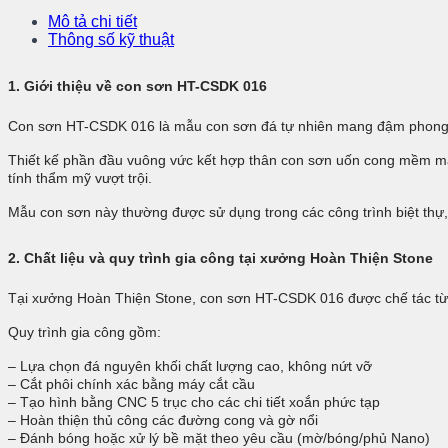
Mô tả chi tiết
Thông số kỹ thuật
1. Giới thiệu về con sơn HT-CSDK 016
Con sơn HT-CSDK 016 là mẫu con sơn đá tự nhiên mang đậm phong các
Thiết kế phần đầu vuông vức kết hợp thân con sơn uốn cong mềm mại 
tính thẩm mỹ vượt trội.
Mẫu con sơn này thường được sử dụng trong các công trình biệt thự, lâ
2. Chất liệu và quy trình gia công tại xưởng Hoàn Thiện Stone
Tại xưởng Hoàn Thiện Stone, con sơn HT-CSDK 016 được chế tác từ đá
Quy trình gia công gồm:
– Lựa chọn đá nguyên khối chất lượng cao, không nứt vỡ
– Cắt phôi chính xác bằng máy cắt cầu
– Tạo hình bằng CNC 5 trục cho các chi tiết xoắn phức tạp
– Hoàn thiện thủ công các đường cong và gờ nổi
– Đánh bóng hoặc xử lý bề mặt theo yêu cầu (mờ/bóng/phủ Nano)