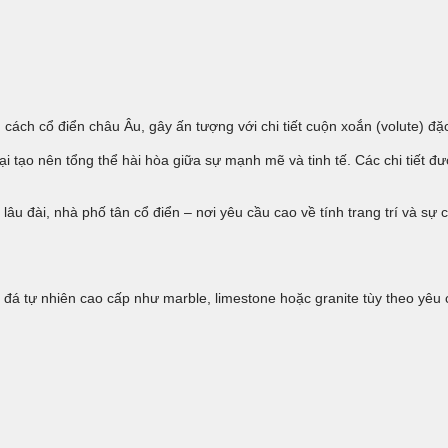
h cổ điển châu Âu, gây ấn tượng với chi tiết cuộn xoắn (volute) đặc
tạo nên tổng thể hài hòa giữa sự mạnh mẽ và tinh tế. Các chi tiết đư
u đài, nhà phố tân cổ điển – nơi yêu cầu cao về tính trang trí và sự câ
 tự nhiên cao cấp như marble, limestone hoặc granite tùy theo yêu c