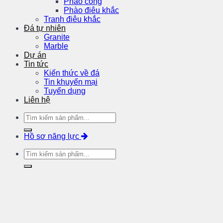
Phào cong
Phào điêu khắc
Tranh điêu khắc
Đá tự nhiên
Granite
Marble
Dự án
Tin tức
Kiến thức về đá
Tin khuyến mại
Tuyển dụng
Liên hệ
Hồ sơ năng lực